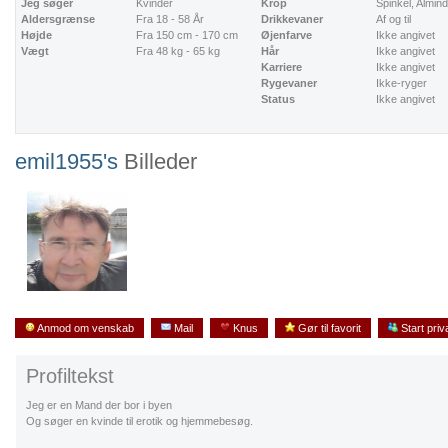
Jeg søger
Kvinder
Krop
Spinkel, Almin
Aldersgrænse
Fra 18 - 58 År
Drikkevaner
Af og til
Højde
Fra 150 cm - 170 cm
Øjenfarve
Ikke angivet
Vægt
Fra 48 kg - 65 kg
Hår
Ikke angivet
Karriere
Ikke angivet
Rygevaner
Ikke-ryger
Status
Ikke angivet
emil1955's
Billeder
Anmod om venskab
Mail
Knus
Gør til favorit
Start priv
Profiltekst
Jeg er en Mand der bor i byen
Og søger en kvinde til erotik og hjemmebesøg.