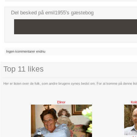
Del besked på emil1955's gæstebog
Ingen kommentarer endnu
Top 11 likes
Her er listen over de folk, som andre brugere synes bedst om. For at komme på denne liste 
Elinor
Kol