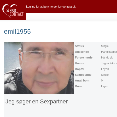
Log ind for at benytte senior-contact.dk
emil1955
Status
Single
Udseende
Handicappet
Første møde
Håndtryk
Humor
Jeg er ikke 
Bopæl
I byen
Samboende
Single
Antal børn
0
Børn
Ingen
Jeg søger en Sexpartner